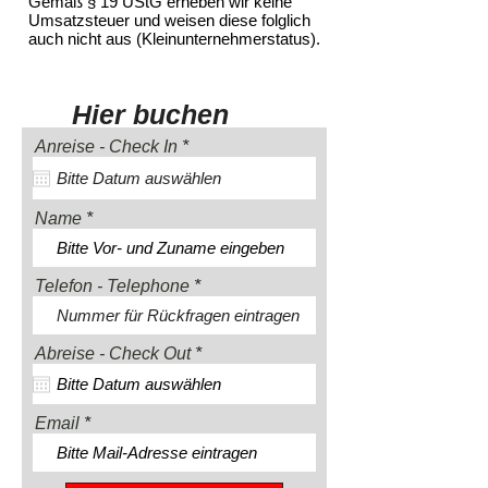
Gemäß § 19 UStG erheben wir keine
Umsatzsteuer und weisen diese folglich
auch nicht aus (Kleinunternehmerstatus).
Hier buchen
r
Anreise - Check In
*
e
q
u
i
Name
r
e
d
Telefon - Telephone
r
Abreise - Check Out
*
e
q
u
i
Email
r
e
d