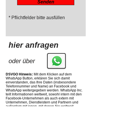
Senden
* Pflichtfelder bitte ausfüllen
hier anfragen
oder
über
DSVGO Hinweis:
Mit dem Klicken auf dem
WhatsApp Button, erklären Sie sich damit
einverstanden, das Ihre Daten (insbesondere
Telefonnummer und Name) an Facebook und
WhatsApp weitergegeben werden. WhatsApp Inc.
teilt Informationen weltweit, sowohl intern mit den
Facebook-Unternehmen als auch extern mit
Unternehmen, Dienstleistern und Partnern und
außerdem mit jenen, mit denen Sie weltweit
kommunizieren. Ihre Informationen können für die
in dieser Datenschutzrichtlinie
https://www.whatsapp.com/legal/#privacy-policy
beschriebenen Zwecke beispielsweise in die USA
oder andere Drittländer übertragen oder übermittelt