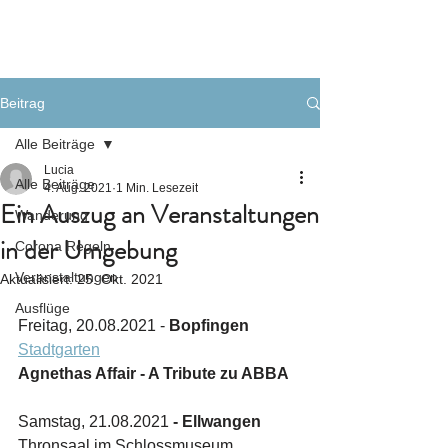
Beitrag
Alle Beiträge
Lucia
Alle Beiträge
4. Aug. 2021
1 Min. Lesezeit
Ein Auszug an Veranstaltungen
Wanderung
in der Umgebung
Corona Regeln
Veranstaltungen
Aktualisiert:
25. Okt. 2021
Ausflüge
Freitag, 20.08.2021 - 
Bopfingen
Stadtgarten
Agnethas Affair - A Tribute zu ABBA
Samstag, 21.08.2021
 - Ellwangen
Thronsaal im Schlossmuseum