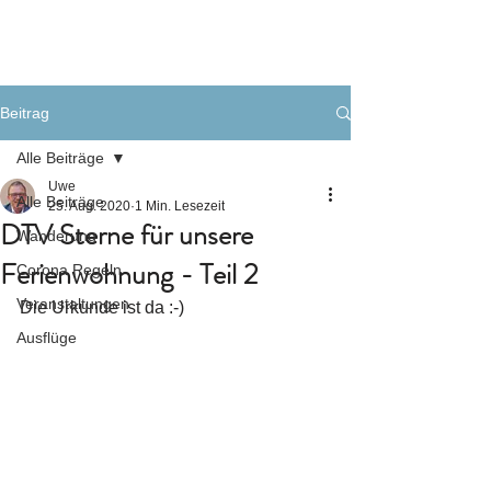
Beitrag
Alle Beiträge
Uwe
Alle Beiträge
25. Aug. 2020
1 Min. Lesezeit
DTV Sterne für unsere
Wanderung
Ferienwohnung - Teil 2
Corona Regeln
Veranstaltungen
Die Urkunde ist da :-)
Ausflüge